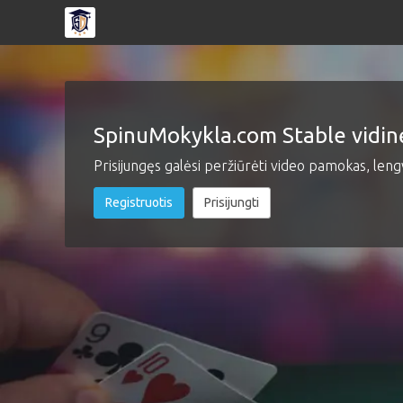
Home
User
account
|
menu
Stable.SpinuMokyk
SpinuMokykla.com Stable vidin
Prisijungęs galėsi peržiūrėti video pamokas, leng
Registruotis
Prisijungti