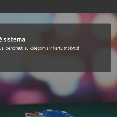
Skip
to
main
content
la.com
ė sistema
vai bendrauti su kolegomis ir kartu mokytis!